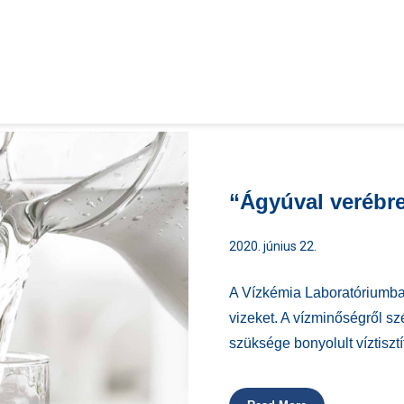
“Ágyúval verébr
2020. június 22.
A Vízkémia Laboratóriumban
vizeket. A vízminőségről s
szüksége bonyolult víztisztít