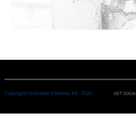
Copyright©Vízkutató Vízkémia Kft - 2020
GET SOCIA