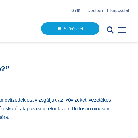
GYIK
Doulton
Kapcsolat
Szűrőbetét
e?”
 évtizedek óta vizsgáljuk az ivóvizeket, vezetékes
zéleskörű, alapos ismeretünk van. Biztosan nincsen
óra...