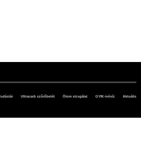
Tudástár
Ultracarb szűrőbetét
Ólom vizsgálat
GYIK-ivóvíz
Aktuális