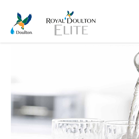
Home
Posts tagged "vízszűrő"