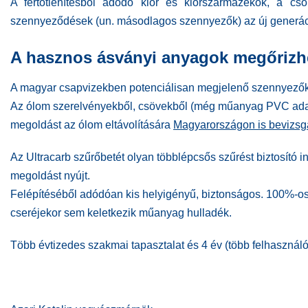
A
fertőtlenítésből adódó klór és klórszármazékok, a cső
szennyeződések (un. másodlagos szennyezők) az új generációs
A hasznos ásványi anyagok megőrizh
A magyar csapvizekben potenciálisan megjelenő szennyezők k
Az ólom szerelvényekből, csövekből (még műanyag PVC adalék
megoldást az ólom eltávolítására
Magyarországon is bevizsgá
Az Ultracarb szűrőbetét olyan többlépcsős szűrést biztosító i
megoldást nyújt.
Felépítéséből adódóan kis helyigényű, biztonságos. 100%-os
cseréjekor sem keletkezik műanyag hulladék.
Több évtizedes szakmai tapasztalat és 4 év (több felhasznál