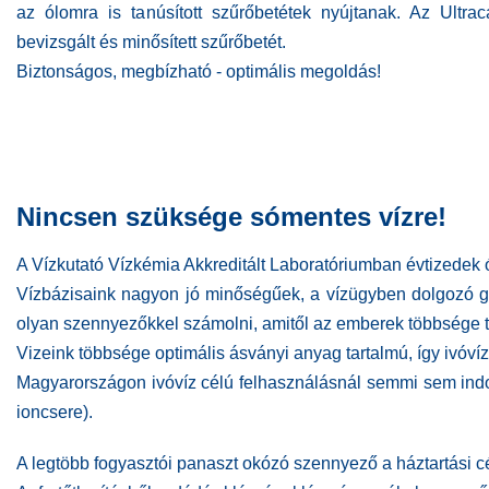
az ólomra is tanúsított szűrőbetétek nyújtanak.
Az Ultrac
bevizsgált és minősített szűrőbetét.
Biztonságos, megbízható - optimális megoldás!
Nincsen szüksége sómentes vízre!
A Vízkutató Vízkémia Akkreditált Laboratóriumban évtizedek ó
Vízbázisaink nagyon jó minőségűek, a vízügyben dolgozó g
olyan szennyezőkkel számolni, amitől az emberek többsége t
Vizeink többsége optimális ásványi anyag
tartalmú,
így ivóví
Magyarországon ivóvíz célú felhasználásnál semmi sem indokol
ioncsere).
A legtöbb fogyasztói panaszt okózó szennyező
a háztartási c