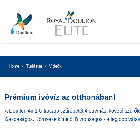
Home
Tudástár
Videók
Prémium ivóvíz az otthonában!
A Doulton 4in1 Ultracarb szűrőbetét 4 egymást követő szűrőfu
Gazdaságos. Környezetkímélő. Biztonságos - a legjobb válas