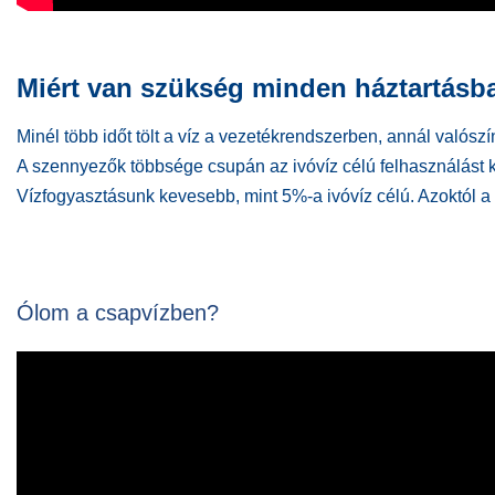
Miért van szükség minden háztartásban
Minél több időt tölt a víz a vezetékrendszerben, annál valós
A szennyezők többsége csupán az ivóvíz célú felhasználást kor
Vízfogyasztásunk kevesebb, mint 5%-a ivóvíz célú. Azoktól a 
Ólom a csapvízben?