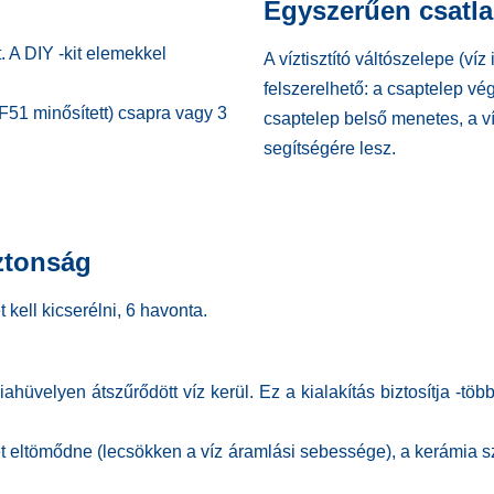
Egyszerűen csatla
. A DIY -kit elemekkel
A víztisztító váltószelepe (ví
felszerelhető: a csaptelep vé
NSF51 minősített) csapra vagy 3
csaptelep belső menetes, a v
segítségére lesz.
iztonság
 kell kicserélni, 6 havonta.
hüvelyen átszűrődött víz kerül. Ez a kialakítás biztosítja -tö
eltömődne (lecsökken a víz áramlási sebessége), a kerámia szűr