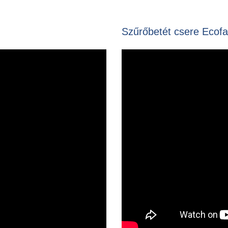
Szűrőbetét csere Ecofa