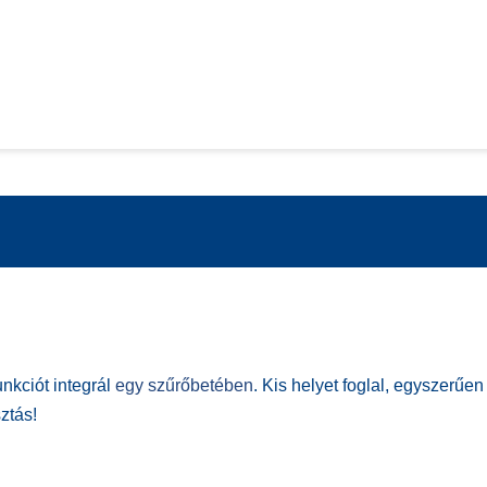
nkciót integrál
egy szűrőbetében
. Kis helyet foglal, egyszerűe
ztás!