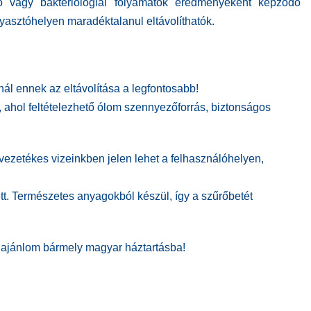
dó vagy bakteriológiai folyamatok eredményeként képződő
yasztóhelyen maradéktalanul eltávolíthatók.
l ennek az eltávolítása a legfontosabb!
ahol feltételezhető ólom szennyezőforrás, biztonságos
 vezetékes vizeinkben jelen lehet a felhasználóhelyen,
t. Természetes anyagokból készül, így a szűrőbetét
ajánlom bármely magyar háztartásba!