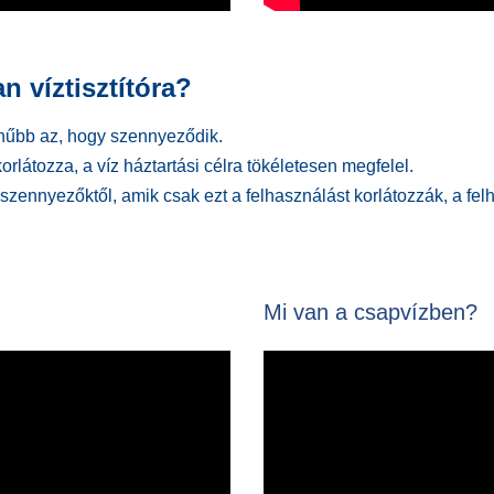
 víztisztítóra?
zínűbb az, hogy szennyeződik.
látozza, a víz háztartási célra tökéletesen megfelel.
szennyezőktől, amik csak ezt a felhasználást korlátozzák, a fe
Mi van a csapvízben?