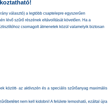
koztatható!
z irány választó) a legtöbb csaptelepre egyszerűen
gén lévő szűrő részének eltávolítását követően. Ha a
íztisztítóhoz csomagolt átmenetek közül valamelyik biztosan
bbek között- az aktívszén és a speciális szűrőanyag maximális
őbetétet nem kell kidobni! A felülete lemosható, ezáltal újra