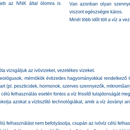
arb az NNK által ólomra is
Van azonban olyan szennyez
viszont egészségre káros.
Minél több időt tölt a víz a 
ta vizsgáljuk az ivóvizeket, vezetékes vizeket.
eológusok, mérnökök évtizedes hagyományokkal rendelkező te
art (pl. peszticidek, hormonok, szerves szennyezők,
mikroműan
z célú felhasználás esetén fontos a víz frissítő tulajdonságát m
ja azokat a víztisztító technológiákat, amik a víz ásványi anya
élú felhasználást nem befolyásolja, csupán az ivóvíz célú felhas