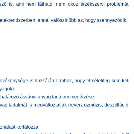
ő is, ami nem látható, nem okoz érzékszervi problémát,
vezetékrendszerben, annál valószínűbb az, hogy szennyeződik.
vékenysége is hozzájárul ahhoz, hogy elméletileg sem kell
yagok).
eghatározó
ásványi anyag tartalom megőrzése.
g tartalmát is megváltoztatják (reverz ozmózis, desztilláció,
ználást korlátozza.