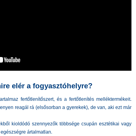
ire elér a fogyasztóhelyre?
artalmaz fertőtlenítőszert, és a fertőtlenítés melléktermékeit.
kenyen reagál rá (elsősorban a gyerekek), de van, aki ezt már
ekből kioldódó szennyezők többsége csupán esztétikai vagy
 egészségre ártalmatlan.