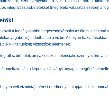
hálózatból, szerelvényekből a víz "utazása" során kioldó
 integrált szűrőbetétekkel (megfelelő választás esetén) a fog
etők!
özül a legsúlyosabban egészségkárosító az ólom, víztisztításná
anyagából is) oldódhat be a vízbe. Az olyan háztartásokban, 
lt
(NNK tanúsított)
víztisztítók jelentenek.
ntegrált szűrőbetét, ami az összes potenciális szennyezőre, ami
 ólomeltávolításra képes, az ásványi anyagok megőrzése mellet
óhelyen vett vízminta) mérési eredményei alapján
is
bizalommal 