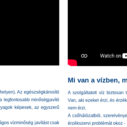
Mi van a vízben, m
helyen). Az egészségkárosító
A szolgáltatott víz biztosan t
 a legfontosabb minőségjavító
Van, aki ezeket érzi, és érzé
anyagok képesek, az egyszerű
nem érzi.
A csőhálózatból, szerelvény
ágos vízminőség javítást csak
érzékszervi problémát okoz -