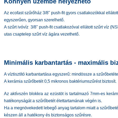
Könnyen üzembe helyezhető
Az ecofast szűrőház 3/8" push-fit gyors csatlakozókkal ellátott
egyszerűen, gyorsan szerelhető.
A szűrt ivóvíz 3/8" push-fit csatlakozóval ellátott szűrt víz (
utas csaptelep szűrt víz ágára vezethető.
Minimális karbantartás - maximális b
A víztisztító karbantartása egyszerű: mindössze a szűrőbetétet
A kerámia szűrőbetét 0,5 mikronos baktériumszűrést biztosít.
Az aktívszén blokkra az ezüstöt is tartalmazó 7mm-es kerámia
hatékonyságát a szűrőbetét élettartamának végén is.
Ha a megnövekedett lebegő anyag tartalom miatt a szűrőbetét 
készen áll a hatékony és biztonságos szűrésre.