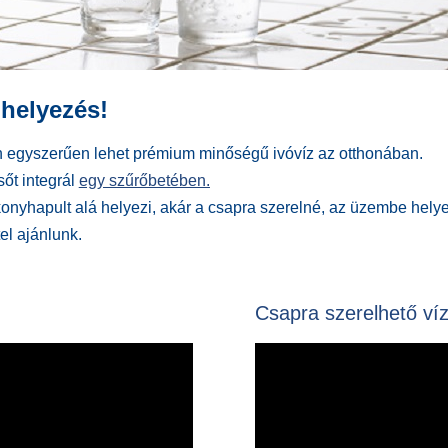
 helyezés!
lyen egyszerűen lehet prémium minőségű ivóvíz az otthonában.
őt integrál
egy szűrőbetében.
 konyhapult alá helyezi, akár a csapra szerelné, az üzembe hel
el ajánlunk.
Csapra szerelhető vízt