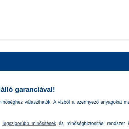
álló garanciával!
zminőséghez
választhatók. A vízből a szennyező anyagokat mar
 a
legszigorúbb minősítések
és minőségbiztosítási rendszer k