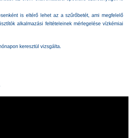
ésenként is eltérő lehet az a szűrőbetét, ami megfelelő
tisztítók alkalmazási feltételeinek mérlegelése vízkémiai
hónapon keresztül vizsgálta.
?