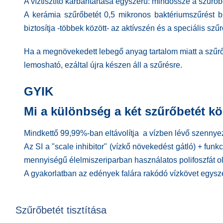
A víztisztító karbantartása egyszerű: mindössze a szűrőbe
A kerámia szűrőbetét 0,5 mikronos baktériumszűrést bi
biztosítja -többek között- az aktívszén és a speciális 
Ha a megnövekedett lebegő anyag tartalom miatt a szűrőb
lemosható, ezáltal újra készen áll a szűrésre.
GYIK
Mi a különbség a két szűrőbetét kö
Mindkettő 99,99%-ban eltávolítja a vízben lévő szennye
Az SI a "scale inhibitor" (vízkő növekedést gátló) + fu
mennyiségű élelmiszeriparban használatos polifoszfát o
A gyakorlatban az edények falára rakódó vízkövet egyszer
Szűrőbetét tisztítása