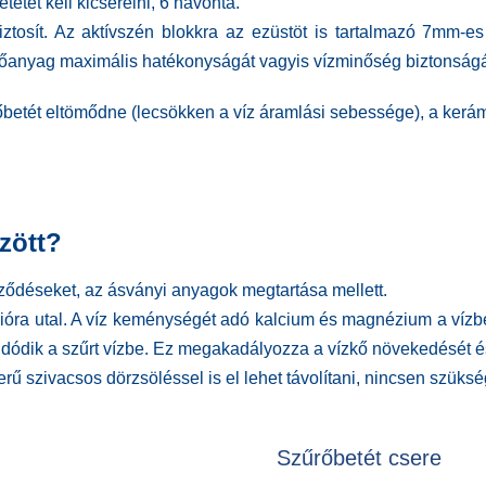
tétet kell kicserélni, 6 havonta.
ztosít. Az aktívszén blokkra az ezüstöt is tartalmazó 7mm-es 
szűrőanyag maximális hatékonyságát vagyis vízminőség biztonságá
etét eltömődne (lecsökken a víz áramlási sebessége), a kerámi
zött?
ződéseket, az ásványi anyagok megtartása mellett.
nkcióra utal. A víz keménységét adó kalcium és magnézium a víz
ldódik a szűrt vízbe. Ez megakadályozza a vízkő növekedését és
ű szivacsos dörzsöléssel is el lehet távolítani, nincsen szüksé
Szűrőbetét csere