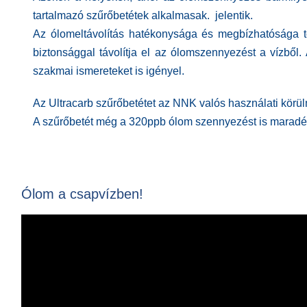
tartalmazó szűrőbetétek alkalmasak. jelentik.
Az ólomeltávolítás hatékonysága és megbízhatósága
biztonsággal távolítja el az ólomszennyezést a vízből.
szakmai ismereteket is igényel.
Az Ultracarb szűrőbetétet az NNK valós használati körü
A szűrőbetét még a 320ppb ólom szennyezést is maradékta
Ólom a csapvízben!