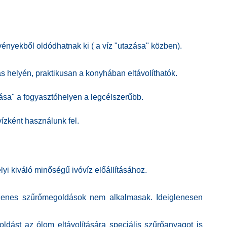
vényekből oldódhatnak ki ( a víz "utazása" közben).
ás helyén, praktikusan a konyhában eltávolíthatók.
ása" a fogyasztóhelyen a legcélszerűbb.
vízként használunk fel.
lyi
kiváló minőségű
ivóvíz előállításához.
vszenes szűrőmegoldások nem
alkalmasak. Ideiglenesen
dást az ólom eltávolítására speciális szűrőanyagot is