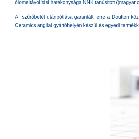
ólomeltávolítási hatékonysága
NNK
tanúsított (
(magyar c
A szűrőbetét utánpótlása garantált, erre a Doulton köz
Ceramics angliai gyártóhelyén készül és egyedi termékkó