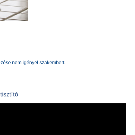
yezése nem igényel szakembert.
isztító