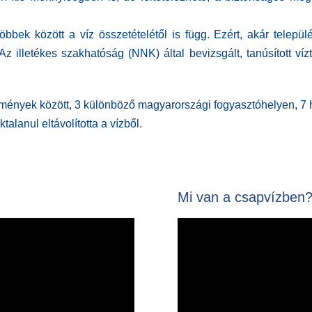
 többek
között a
víz összetételétől is függ.
Ezért, akár települ
 A
z illetékes szakhatóság (NNK) által bevizsgált, tanúsított víz
lmények között, 3 különböző magyarországi fogyasztóhelyen, 7 
lanul eltávolította a vízből.
Mi van a csapvízben