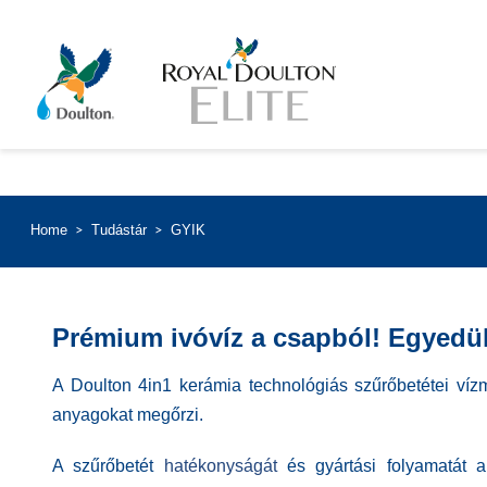
Home
Tudástár
GYIK
Prémium ivóvíz a csapból! Egyedül
A Doulton 4in1 kerámia technológiás szűrőbetétei ví
anyagokat megőrzi.
A szűrőbetét
hatékonyságát
és gyártási folyamatát