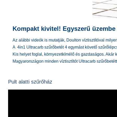
Kompakt kivitel! Egyszerű üzembe
Az alábbi videók is mutatják, Doulton víztisztítóval mi
A 4in1 Ultracarb szűrőbetét 4 egymást követő szűrőlépcs
Kis helyet foglal, környezetkímélő és gazdaságos. Akár
Magyarországon minden víztisztítót Ultracarb szűrőbetétt
Pult alatti szűrőház