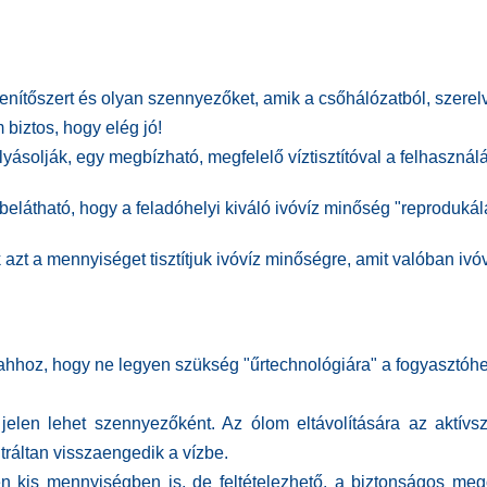
enítőszert és olyan szennyezőket, amik a csőhálózatból, szerel
 biztos, hogy elég jó!
lyásolják, egy megbízható, megfelelő víztisztítóval a felhasznál
elátható, hogy a feladóhelyi kiváló ivóvíz minőség "reprodukál
 azt a mennyiséget tisztítjuk ivóvíz minőségre, amit valóban ivó
ahhoz
, hogy ne legyen szükség "űrtechnológiára" a fogyasztóhe
jelen lehet szennyezőként. Az ólom eltávolítására az aktí
ráltan visszaengedik a vízbe.
kis mennyiségben is, de feltételezhető, a biztonságos megol