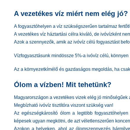
A vezetékes víz miért nem elég jó?
A fogyasztóhelyen a víz szükségszerűen tartalmaz fertőtl
A vezetékes víz háztartási célra kiváló, de ivóvízként nem
Azok
a
szennyezők,
amik az ivóvíz célú fogyasztást befo
Vízfogyasztásunk mindössze 5%-a ivóvíz célú, könnyen b
Az a környezetkímélő és gazdaságos megoldás, ha
csak
Ólom a vízben! Mit tehetünk?
Magyarországon a vezetékes vizek elég jó
minőségűek 
Megbízható ivóvíz tisztítóra viszont szükség van!
Az egészségkárosító ólom a legtöbb fogyasztóhelyen 
képesek ugyan megkötni, de azt véletlenszerűen koncent
Azokon a helyeken, ahol az ólomszennyezés bármilyen 