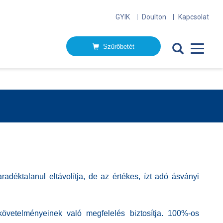
GYIK
Doulton
Kapcsolat
Szűrőbetét
adéktalanul eltávolítja, de az értékes, ízt adó ásványi
övetelményeinek való megfelelés biztosítja.
100%-os