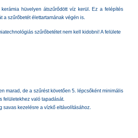
kerámia hüvelyen átszűrődött víz kerül. Ez a felépítés
t a szűrőbetét élettartamának végén is.
atechnológiás szűrőbetétet nem kell kidobni! A felülete
ben marad, de a szűrést követően 5. lépcsőként minimális
 felületekhez való tapadását.
g savas kezelésre a vízkő eltávolításához.