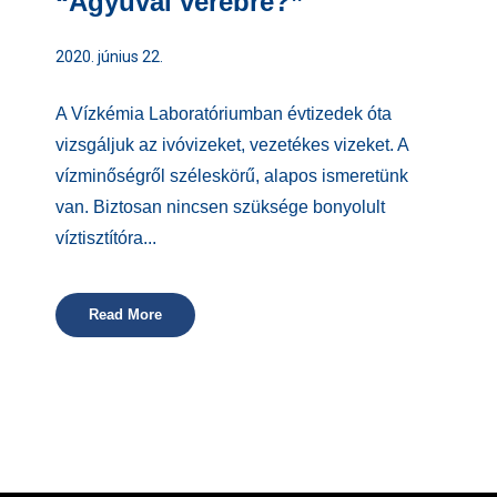
“Ágyúval verébre?”
2020. június 22.
A Vízkémia Laboratóriumban évtizedek óta
vizsgáljuk az ivóvizeket, vezetékes vizeket. A
vízminőségről széleskörű, alapos ismeretünk
van. Biztosan nincsen szüksége bonyolult
víztisztítóra...
Read More