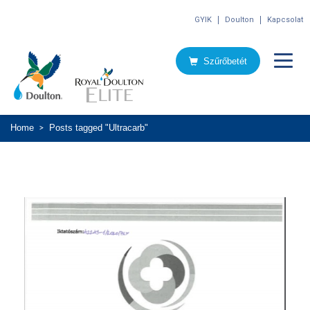
GYIK
Doulton
Kapcsolat
Szűrőbetét
Home
Posts tagged "Ultracarb"