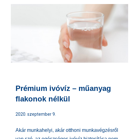
Prémium ivóvíz – műanyag
flakonok nélkül
2020. szeptember 9.
Akár munkahelyi, akár otthoni munkavégzésről
van szó, az egészséges ivóvíz biztosítása nem