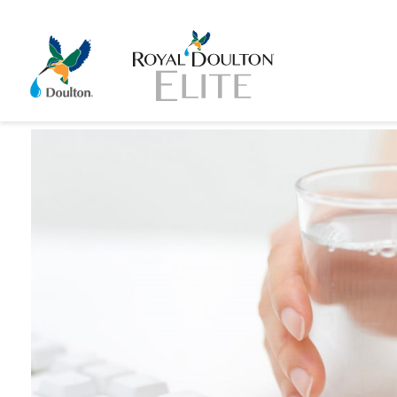
Home
Posts tagged "ballonos víz"