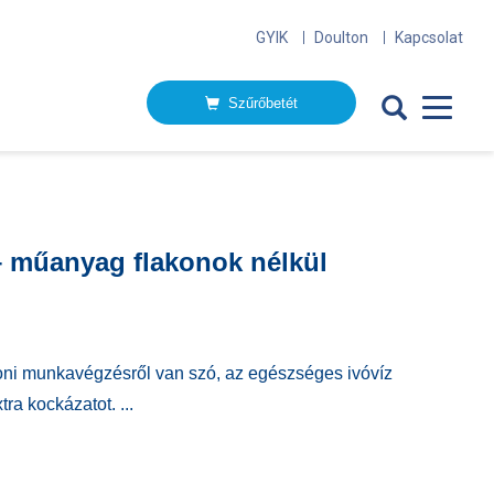
GYIK
Doulton
Kapcsolat
Szűrőbetét
– műanyag flakonok nélkül
oni munkavégzésről van szó, az egészséges ivóvíz
tra kockázatot. ...