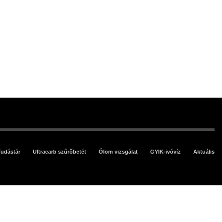
Tudástár
Ultracarb szűrőbetét
Ólom vizsgálat
GYIK-ivóvíz
Aktuális