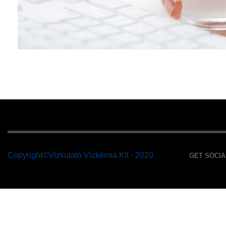
Copyright©Vízkutató Vízkémia Kft - 2020
GET SOCIA